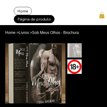
Home
Página de produto
Home
>
Livros
>
Sob Meus Olhos - Brochura