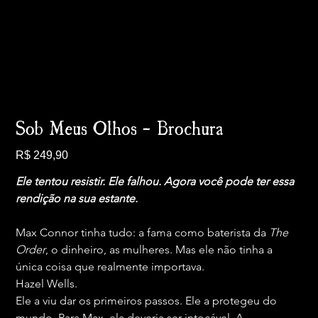
Sob Meus Olhos - Brochura
Preço
R$ 249,90
Ele tentou resistir. Ele falhou. Agora você pode ter essa 
rendição na sua estante.
Max Connor tinha tudo: a fama como baterista da 
The 
Order
, o dinheiro, as mulheres. Mas ele não tinha a 
única coisa que realmente importava.
Hazel Wells.
Ele a viu dar os primeiros passos. Ele a protegeu do 
mundo. Para Max, ela deveria ser intocável. A 